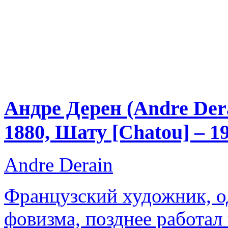
Андре Дерен (Andre Der
1880, Шату [Chatou] – 1
Andre Derain
Французский художник, о
фовизма, позднее работал 