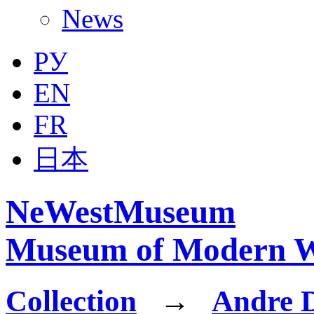
News
РУ
EN
FR
日本
NeWestMuseum
Museum of Modern W
Collection
→
Andre 