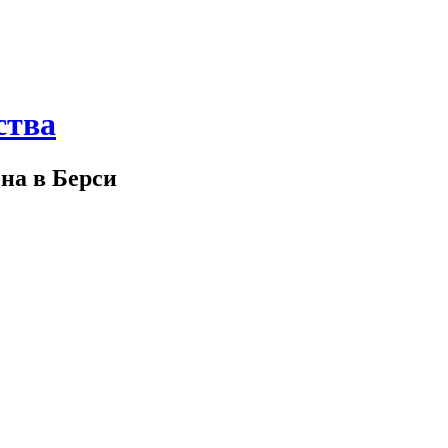
ства
а в Берси