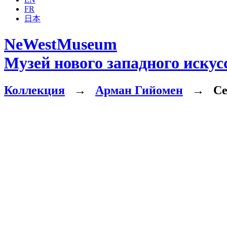
FR
日本
NeWestMuseum
Музей нового западного искус
Коллекция
→
Арман Гийомен
→
Сен