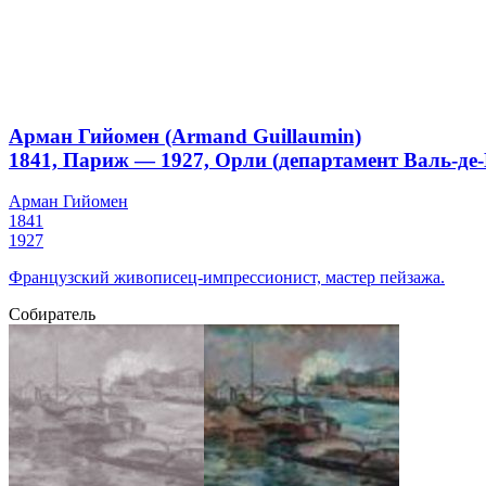
Арман Гийомен (Armand Guillaumin)
1841, Париж — 1927, Орли (департамент Валь-де
Арман Гийомен
1841
1927
Французский живописец-импрессионист, мастер пейзажа.
Собиратель