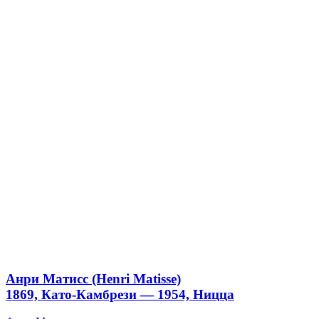
Анри Матисс (Henri Matisse)
1869, Като-Камбрези — 1954, Ницца