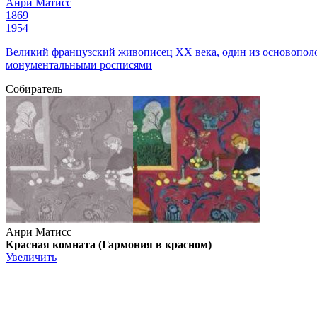
Анри Матисс
1869
1954
Великий французский живописец ХХ века, один из основопол
монументальными росписями
Собиратель
Анри Матисс
Красная комната (Гармония в красном)
Увеличить