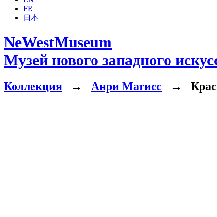
FR
日本
NeWestMuseum
Музей нового западного искус
Коллекция
→
Анри Матисс
→
Красн