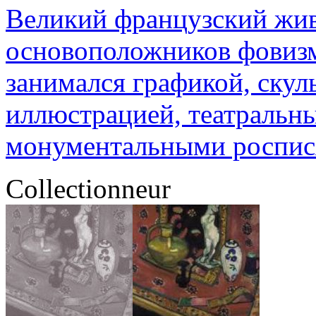
Великий французский жив
основоположников фовиз
занимался графикой, ску
иллюстрацией, театральн
монументальными роспи
Collectionneur