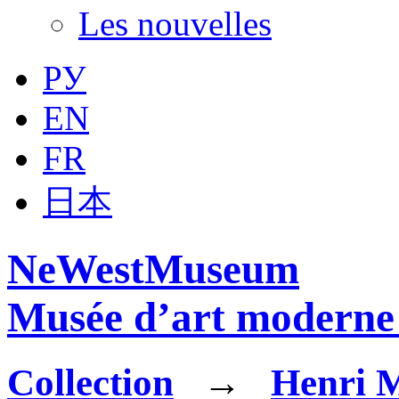
Les nouvelles
РУ
EN
FR
日本
NeWestMuseum
Musée d’art moderne 
Collection
→
Henri M