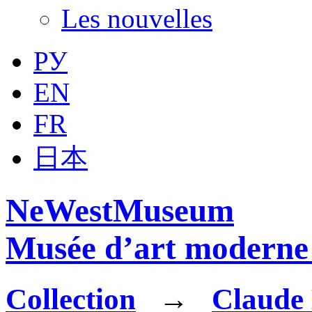
Les nouvelles
РУ
EN
FR
日本
NeWestMuseum
Musée d’art moderne 
Collection
→
Claude