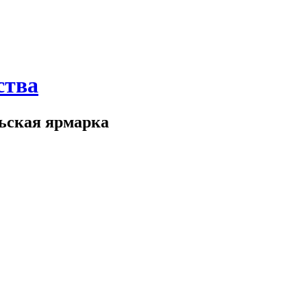
ства
ская ярмарка