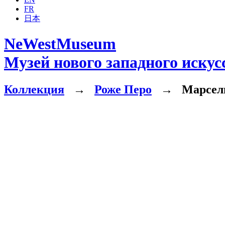
FR
日本
NeWestMuseum
Музей нового западного искус
Коллекция
→
Роже Перо
→
Марсель