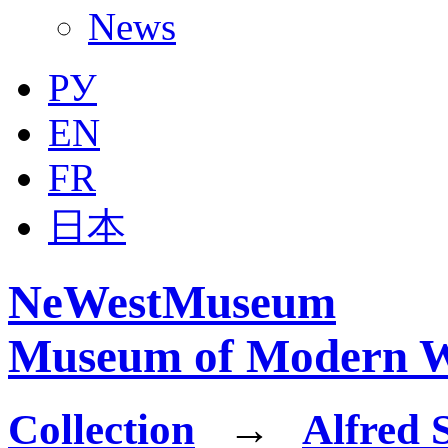
News
РУ
EN
FR
日本
NeWestMuseum
Museum of Modern W
Collection
→
Alfred S