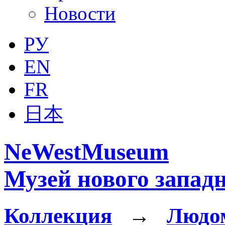
Новости
РУ
EN
FR
日本
NeWestMuseum
Музей нового западн
Коллекция
→
Людо