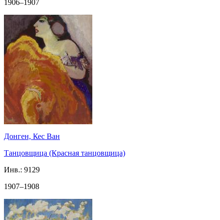
1906–1907
Донген, Кес Ван
Танцовщица (Красная танцовщица)
Инв.:
9129
1907–1908