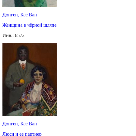
Донген, Кес Ван
Женщина в чёрной шляпе
Инв.:
6572
Донген, Кес Ван
Люси и ее партнер