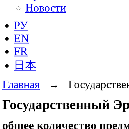
Новости
РУ
EN
FR
日本
Главная
→
Государстве
Государственный Э
oбщее количество предм