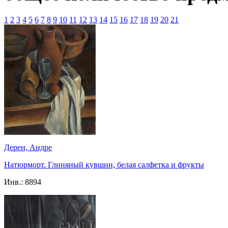
1
2
3
4
5
6
7
8
9
10
11
12
13
14
15
16
17
18
19
20
21
Дерен, Андре
Натюрморт. Глиняный кувшин, белая салфетка и фрукты
Инв.:
8894