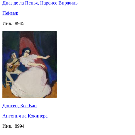
Диаз де ла Пенья, Нарcисс Виржиль
Пейзаж
Инв.:
8945
Донген, Кес Ван
Антония ла Кокинера
Инв.:
8994