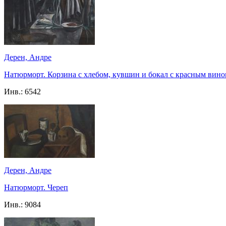
Дерен, Андре
Натюрморт. Корзина с хлебом, кувшин и бокал с красным вин
Инв.:
6542
Дерен, Андре
Натюрморт. Череп
Инв.:
9084