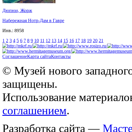
Дюпюи, Жорж
Набережная Нотр-Дам в Гавре
Инв.:
8958
1
2
3
4
5
6
7
8
9
10
11
12
13
14
15
16
17
18
19
20
21
Соглашение
Карта сайта
Контакты
© Музей нового западного
защищены.
Использование материало
соглашением
.
Разработка сайта —
Масте