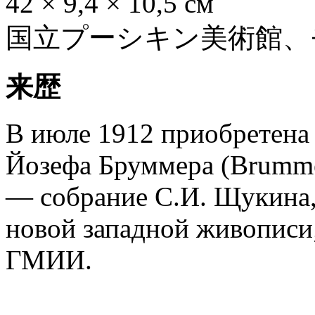
42 × 9,4 × 10,5 см
国立プーシキン美術館、
来歴
В июле 1912 приобретена
Йозефа Бруммера (Brummer
— собрание С.И. Щукина,
новой западной живописи
ГМИИ.