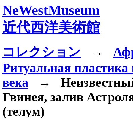
NeWestMuseum
近代西洋美術館
コレクション
→
Аф
Ритуальная пластика 
века
→
Неизвестный
Гвинея, залив Астрол
(телум)