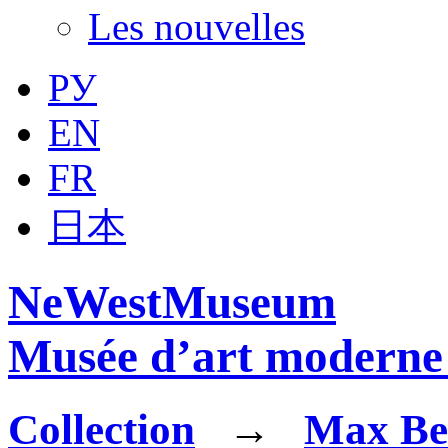
Les nouvelles
РУ
EN
FR
日本
NeWestMuseum
Musée d’art moderne 
Collection
→
Max B