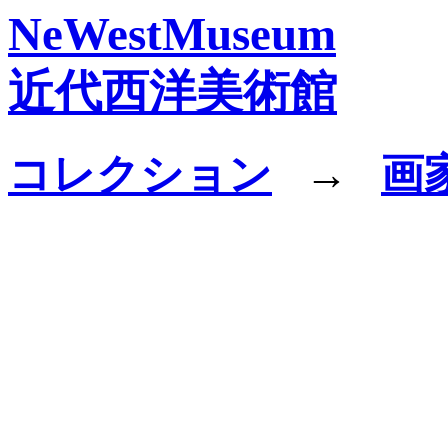
NeWestMuseum
近代西洋美術館
コレクション
→
画