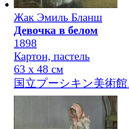
Жак Эмиль Бланш
Девочка в белом
1898
Картон, пастель
63 х 48 см
国立プーシキン美術館