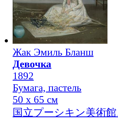
Жак Эмиль Бланш
Девочка
1892
Бумага, пастель
50 х 65 см
国立プーシキン美術館