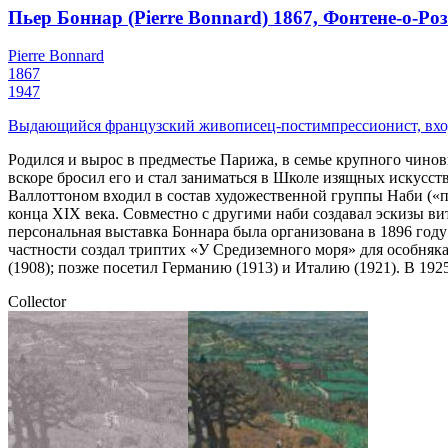
Пьер Боннар (Pierre Bonnard) 1867, Фонтене-о-Роз
Pierre Bonnard
1867
1947
Выдающийся французский живописец-постимпрессионист, вхо
Родился и вырос в предместье Парижа, в семье крупного чино
вскоре бросил его и стал заниматься в Школе изящных искусс
Валлоттоном входил в состав художественной группы Наби (
конца XIX века. Совместно с другими наби создавал эскизы в
персональная выставка Боннара была организована в 1896 год
частности создал триптих «У Средиземного моря» для особняка
(1908); позже посетил Германию (1913) и Италию (1921). В 19
Collector