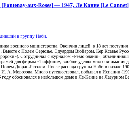
 [Fontenay-aux-Roses] — 1947, Ле Канне [Le Cannet]
дивший в группу Наби.
вника военного министерства. Окончив лицей, в 18 лет поступи
тв. Вместе с Полем Серюзье, Эдуардом Вюйаром, Кер Ксавье Ру
«пророки»). Сотрудничал с журналом «Ревю бланш», объединив
итражей для фирмы «Тиффани», вообще уделял много внимания д
у Полем Дюран-Рюэлем. После распада группы Наби в начале 190
 И. А. Морозова. Много путешествовал, побывал в Испании (190
25 году обосновался в небольшом доме в Ле-Канне на Лазурном Б