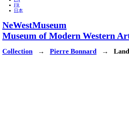
FR
日本
NeWestMuseum
Museum of Modern Western Ar
Collection
→
Pierre Bonnard
→
Lands