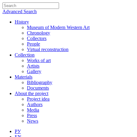
Advanced Search
History
Museum of Modern Western Art
Chronology
Collectors
People
Virtual reconstruction
Collection
Works of art
Artists
Gallery
Materials
Bibliography
Documents
About the project
Project idea
Authors
Media
Press
News
РУ
EN