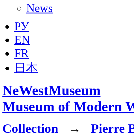
News
РУ
EN
FR
日本
NeWestMuseum
Museum of Modern W
Collection
→
Pierre 