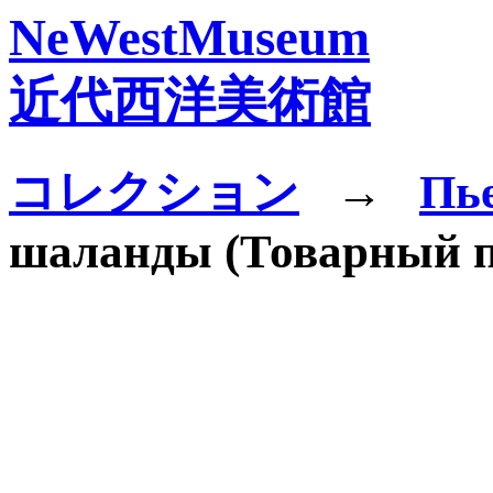
NeWestMuseum
近代西洋美術館
コレクション
→
Пь
шаланды (Товарный п