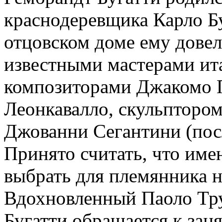
краснодеревщика Карло Бу
отцовском доме ему дове
известными мастерами ита
композиторами Джакомо 
Леонкавалло, скульпторо
Джованни Сегантини (пос
Принято считать, что им
выбрать для племянника 
Вдохновленный Паоло Тру
Бугатти обращается к зан