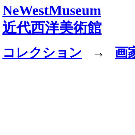
NeWestMuseum
近代西洋美術館
コレクション
→
画