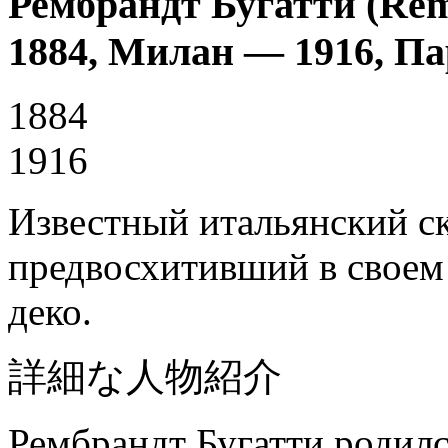
Рембрандт Бугатти (Rem
1884, Милан — 1916, П
1884
1916
Известный итальянский с
предвосхитивший в своем 
деко.
詳細な人物紹介
Рембрандт Бугатти родилс