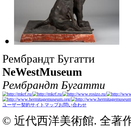
Рембрандт Бугатти
NeWestMuseum
Рембрандт Бугатти
ユーザー契約
サイトマップ
お問い合わせ
© 近代西洋美術館. 全