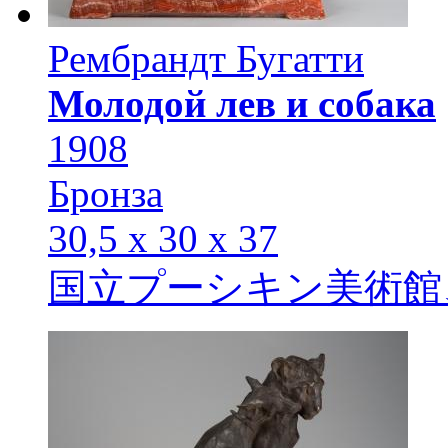
Рембрандт Бугатти
Молодой лев и собака
1908
Бронза
30,5 х 30 х 37
国立プーシキン美術館