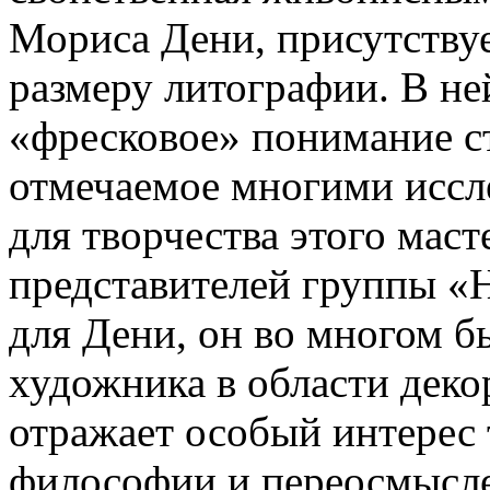
Мориса Дени, присутствуе
размеру литографии. В не
«фресковое» понимание ст
отмечаемое многими иссл
для творчества этого маст
представителей группы «Н
для Дени, он во многом б
художника в области дек
отражает особый интерес 
философии и переосмысл