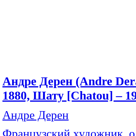
Андре Дерен (Andre Der
1880, Шату [Chatou] – 1
Андре Дерен
Французский художник, о