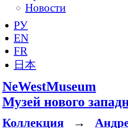
Новости
РУ
EN
FR
日本
NeWestMuseum
Музей нового западн
Коллекция
→
Андре