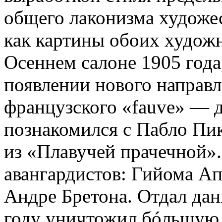
общего лаконизма художес
как картины обоих худож
Осеннем салоне 1905 года
появлении нового направ
французского «fauve» — д
познакомился с Пабло Пи
из «Плавучей прачечной»
авангардистов: Гийома А
Андре Бретона. Отдал дан
году уничтожил бóльшую 