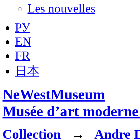
Les nouvelles
РУ
EN
FR
日本
NeWestMuseum
Musée d’art moderne 
Collection
→
Andre 