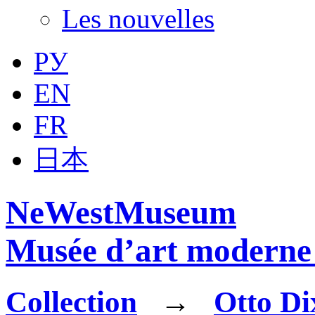
Les nouvelles
РУ
EN
FR
日本
NeWestMuseum
Musée d’art moderne 
Collection
→
Otto Di