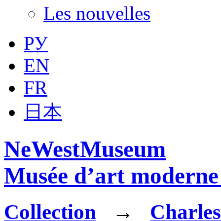
Les nouvelles
РУ
EN
FR
日本
NeWestMuseum
Musée d’art moderne 
Collection
→
Charles