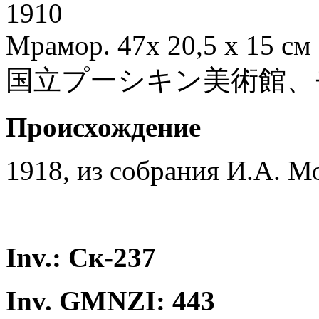
1910
Мрамор. 47х 20,5 х 15 см
国立プーシキン美術館、
Происхождение
1918, из собрания И.А. 
Inv.: Ск-237
Inv. GMNZI: 443