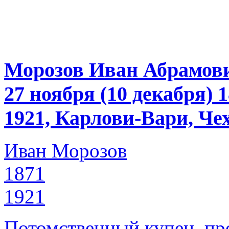
Морозов Иван Абрамов
27 ноября (10 декабря)
1921, Карлови-Вари, Че
Иван Морозов
1871
1921
Потомственный купец, пр