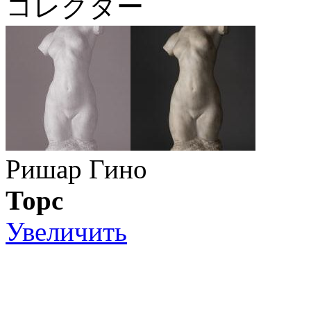
コレクター
Ришар Гино
Торс
Увеличить