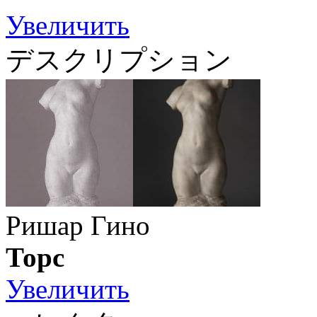
Увеличить
デスクリプション
Ришар Гино
Торс
Увеличить