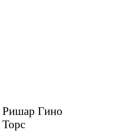
Ришар Гино
Торс