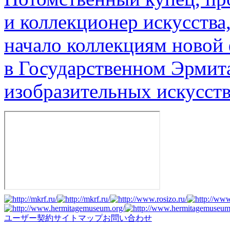
и коллекционер искусства
начало коллекциям новой
в Государственном Эрмит
изобразительных искусств
ユーザー契約
サイトマップ
お問い合わせ