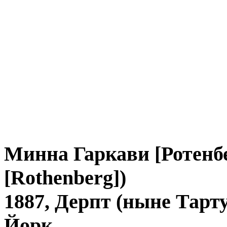
Минна Гаркави [Ротенбе
[Rothenberg])
1887, Дерпт (ныне Тарт
Йорк