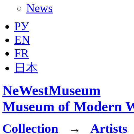
News
РУ
EN
FR
日本
NeWestMuseum
Museum of Modern W
Collection
→
Artists