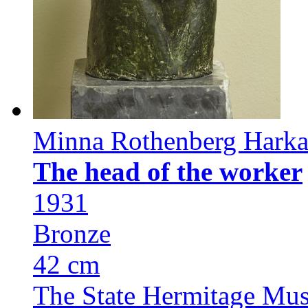
Minna Rothenberg Hark
The head of the worker
1931
Bronze
42 cm
The State Hermitage Mu