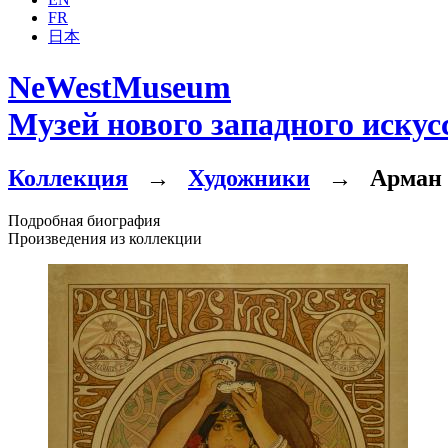
FR
日本
NeWestMuseum
Музей нового западного искус
Коллекция
→
Художники
→
Арман 
Подробная биография
Произведения из коллекции