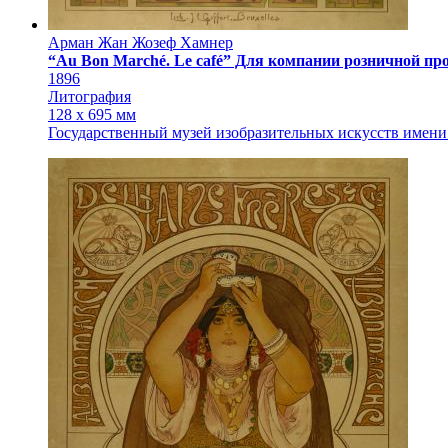
Арман Жан Жозеф Хамнер
“Au Bon Marché. Le café” Для компании розничной прод
1896
Литография
128 х 695 мм
Государственный музей изобразительных искусств имен