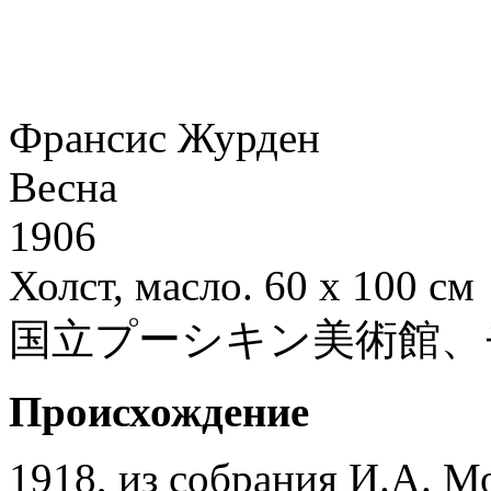
Франсис Журден
Весна
1906
Холст, масло. 60 x 100 см
国立プーシキン美術館、
Происхождение
1918, из собрания И.А. 