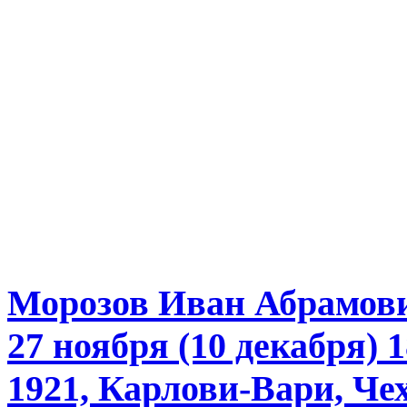
Морозов Иван Абрамов
27 ноября (10 декабря)
1921, Карлови-Вари, Че