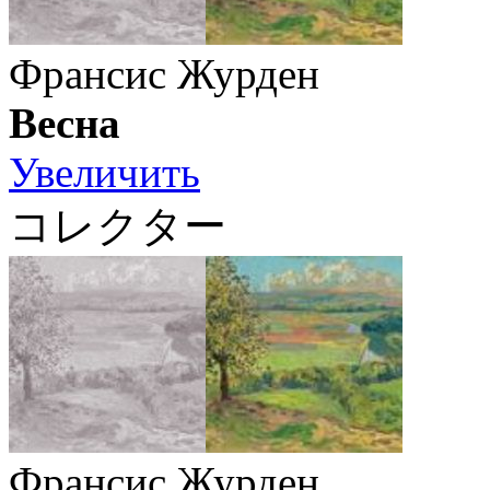
Франсис Журден
Весна
Увеличить
コレクター
Франсис Журден