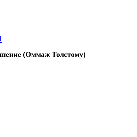
t
ение (Оммаж Толстому)