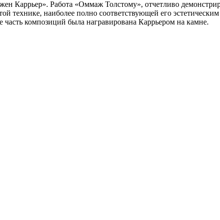
. Эжен Каррьер». Работа «Оммаж Толстому», отчетливо демонст
той технике, наиболее полно соответствующей его эстетическим
е часть композиций была награвирована Каррьером на камне.