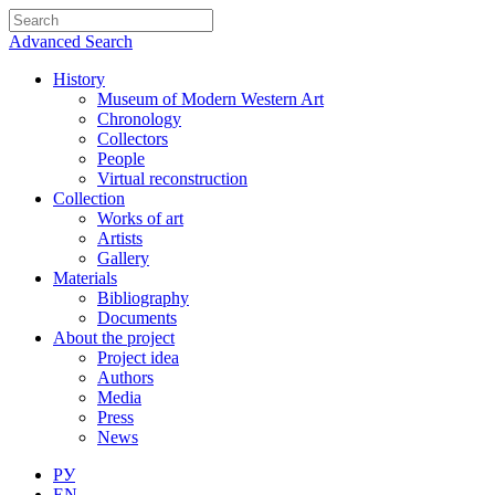
Advanced Search
History
Museum of Modern Western Art
Chronology
Collectors
People
Virtual reconstruction
Collection
Works of art
Artists
Gallery
Materials
Bibliography
Documents
About the project
Project idea
Authors
Media
Press
News
РУ
EN