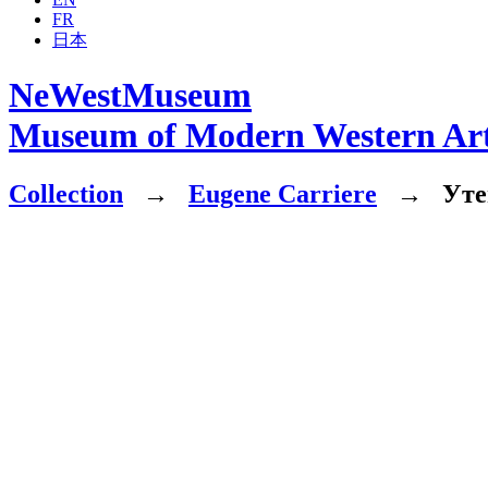
FR
日本
NeWestMuseum
Museum of Modern Western Ar
Collection
→
Eugene Carriere
→
Утеш