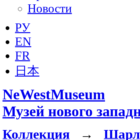
Новости
РУ
EN
FR
日本
NeWestMuseum
Музей нового западн
Коллекция
→
Шарл