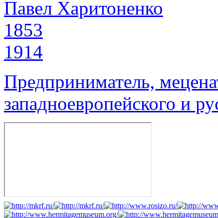
Павел Харитоненко
1853
1914
Предприниматель, мецена
западноевропейского и ру