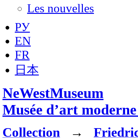
Les nouvelles
РУ
EN
FR
日本
NeWestMuseum
Musée d’art moderne 
Collection
→
Friedri