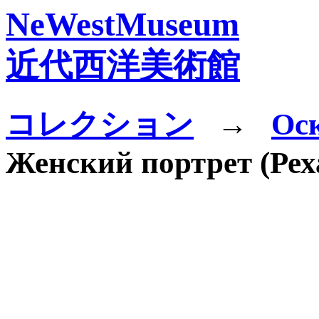
NeWestMuseum
近代西洋美術館
コレクション
→
Ос
Женский портрет (Рех