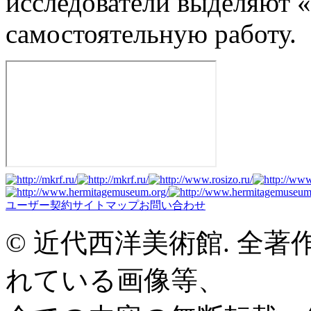
исследователи выделяют 
самостоятельную работу.
ユーザー契約
サイトマップ
お問い合わせ
© 近代西洋美術館. 全
れている画像等、