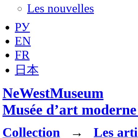
Les nouvelles
РУ
EN
FR
日本
NeWestMuseum
Musée d’art moderne 
Collection
→
Les arti