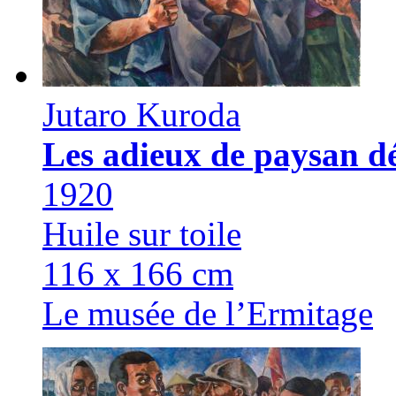
Jutaro Kuroda
Les adieux de paysan d
1920
Huile sur toile
116 х 166 cm
Le musée de l’Ermitage