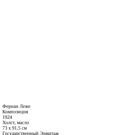
Фернан Леже
Композиция
1924
Холст, масло
73 х 91,5 см
Государственный Эрмитаж