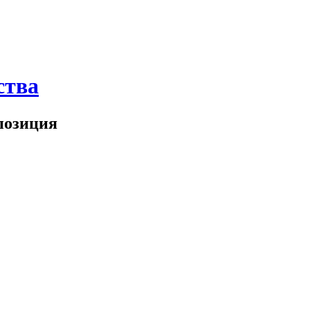
ства
озиция