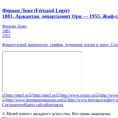
Фернан Леже (Fernand Leger)
1881, Аржантан, департамент Орн — 1955, Жиф-
Фернан Леже
1881
1955
Французский живописец, график, художник театра и кино. Со
Соглашение
Карта сайта
Контакты
© Музей нового западного искусства. Все права защищены.