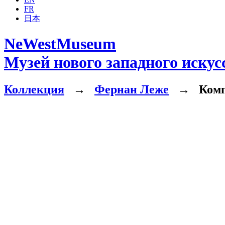
FR
日本
NeWestMuseum
Музей нового западного искус
Коллекция
→
Фернан Леже
→
Комп