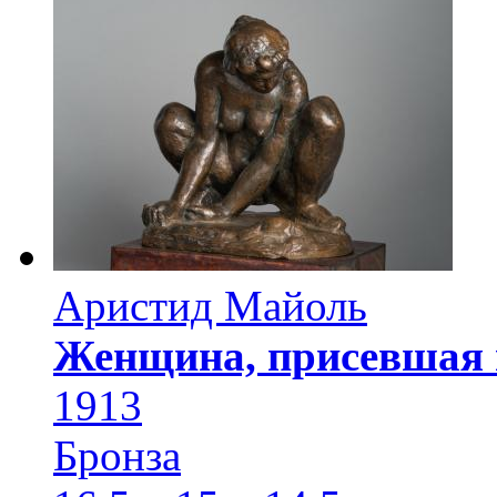
Аристид Майоль
Женщина, присевшая 
1913
Бронза