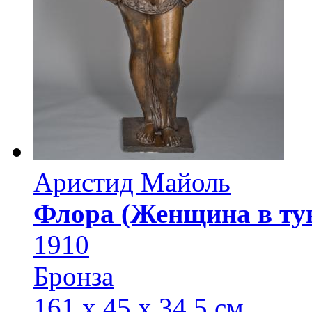
Аристид Майоль
Флора (Женщина в ту
1910
Бронза
161 х 45 х 34,5 см