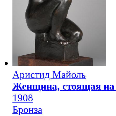
Аристид Майоль
Женщина, стоящая на 
1908
Бронза