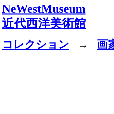
NeWestMuseum
近代西洋美術館
コレクション
→
画