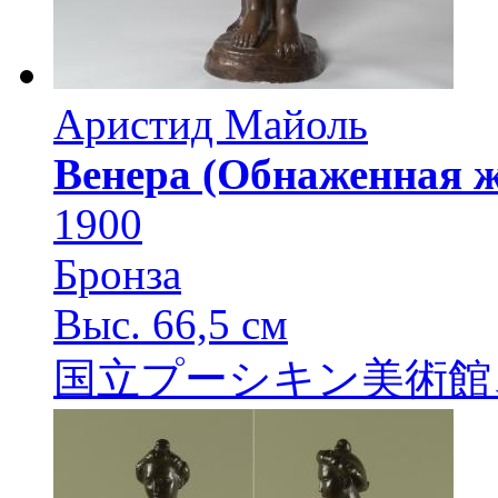
Аристид Майоль
Венера (Обнаженная ж
1900
Бронза
Выс. 66,5 см
国立プーシキン美術館