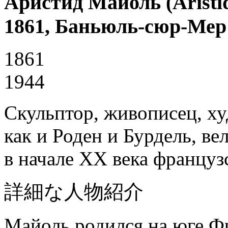
Аристид Майоль (Aristid
1861, Баньюль-сюр-Мер
1861
1944
Скульптор, живописец, х
как и Роден и Бурдель, в
в начале XX века францу
詳細な人物紹介
Майоль родился на юге Фр