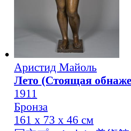
Аристид Майоль
Лето (Стоящая обнаже
1911
Бронза
161 х 73 х 46 см