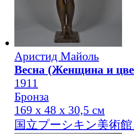
Аристид Майоль
Весна (Женщина и цв
1911
Бронза
169 х 48 х 30,5 см
国立プーシキン美術館