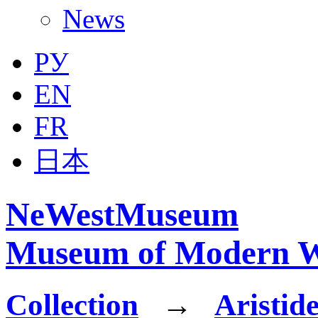
News
РУ
EN
FR
日本
NeWestMuseum
Museum of Modern W
Collection
→
Aristide