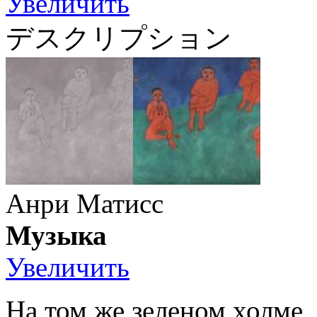
Увеличить
デスクリプション
Анри Матисс
Музыка
Увеличить
На том же зеленом холме,