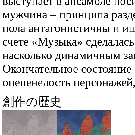
выступает в ансамбле нос
мужчина – принципа разд
пола антагонистичны и и
счете «Музыка» сделалась
насколько динамичным за
Окончательное состояние
оцепенелость персонажей,
創作の歴史