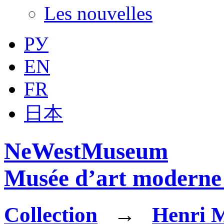
Les nouvelles
РУ
EN
FR
日本
NeWestMuseum
Musée d’art moderne 
Collection
→
Henri M