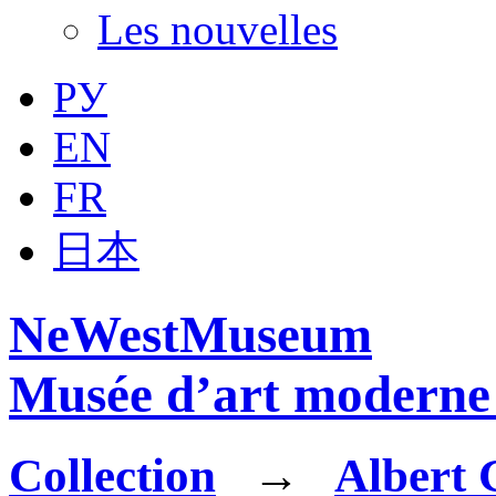
Les nouvelles
РУ
EN
FR
日本
NeWestMuseum
Musée d’art moderne 
Collection
→
Albert