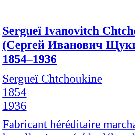
Sergueï Ivanovitch Chtch
(Сергей Иванович Щук
1854–1936
Sergueï Chtchoukine
1854
1936
Fabricant héréditaire marcha