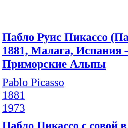
Пабло Руис Пикассо (Па
1881, Малага, Испания 
Приморские Альпы
Pablo Picasso
1881
1973
Пабло Пикассо с совой в