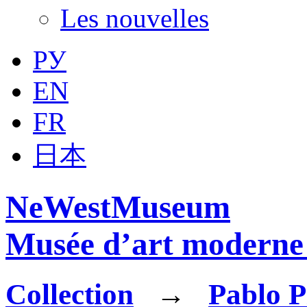
Les nouvelles
РУ
EN
FR
日本
NeWestMuseum
Musée d’art moderne 
Collection
→
Pablo P