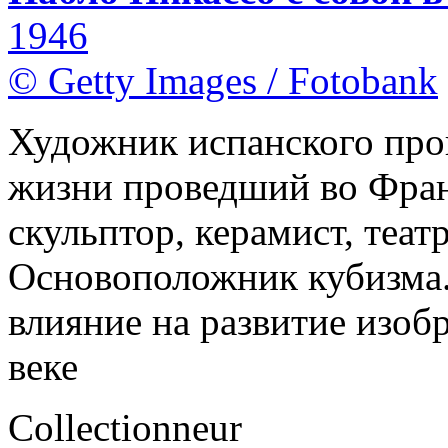
1946
© Getty Images / Fotobank
Художник испанского про
жизни проведший во Фран
скульптор, керамист, теа
Основоположник кубизма.
влияние на развитие изоб
веке
Collectionneur