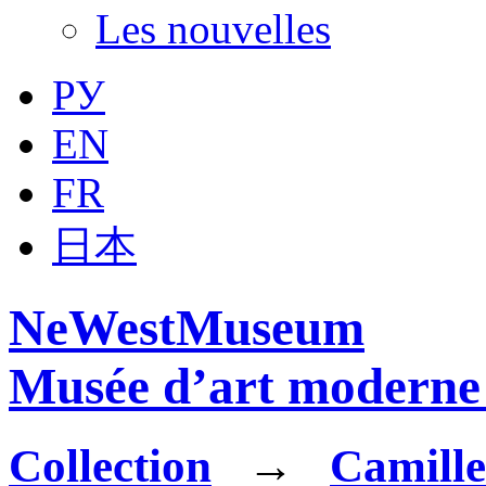
Les nouvelles
РУ
EN
FR
日本
NeWestMuseum
Musée d’art moderne 
Collection
→
Camille