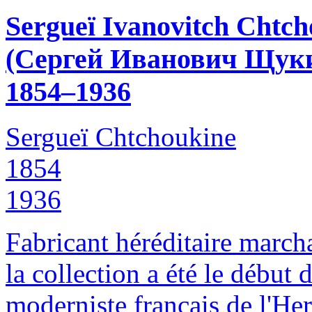
Sergueï Ivanovitch Chtch
(Сергей Иванович Щук
1854–1936
Sergueï Chtchoukine
1854
1936
Fabricant héréditaire marcha
la collection a été le début 
moderniste français de l'Her