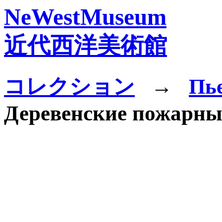
NeWestMuseum
近代西洋美術館
コレクション
→
Пь
Деревенские пожарны