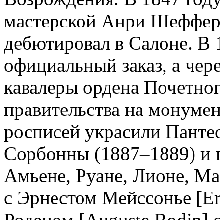
мастерской Анри Шеффера 
дебютировал в Салоне. В 
официальный заказ, а чере
кавалеры ордена Почетног
правительства на монуме
росписей украсили Панте
Сорбонны (1887–1889) и 
Амьене, Руане, Лионе, Ма
с Эрнестом Мейссонье [Er
Роденом [Auguste Rodin]