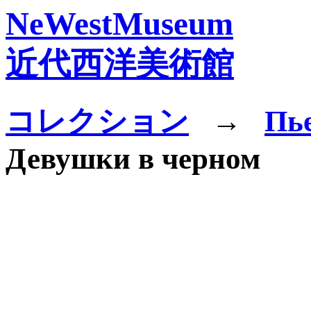
NeWestMuseum
近代西洋美術館
コレクション
→
Пь
Девушки в черном