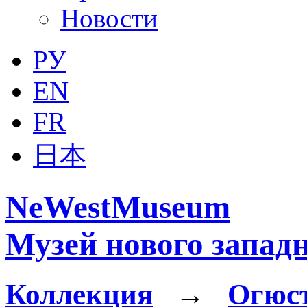
Новости
РУ
EN
FR
日本
NeWestMuseum
Музей нового западн
Коллекция
→
Огюст