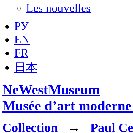
Les nouvelles
РУ
EN
FR
日本
NeWestMuseum
Musée d’art moderne 
Collection
→
Paul C