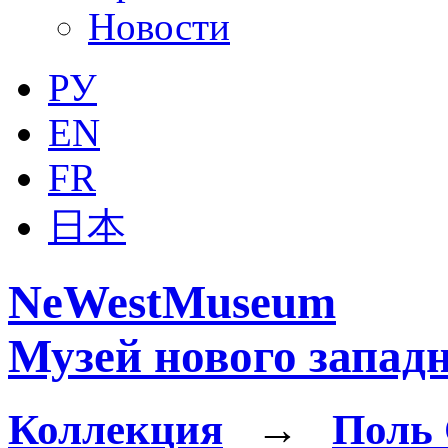
Новости
РУ
EN
FR
日本
NeWestMuseum
Музей нового западн
Коллекция
→
Поль 