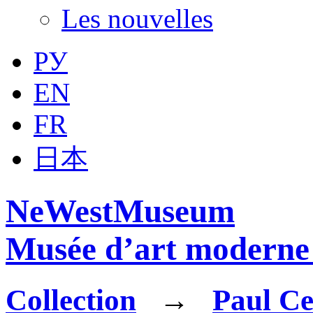
Les nouvelles
РУ
EN
FR
日本
NeWestMuseum
Musée d’art moderne 
Collection
→
Paul C