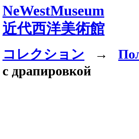
NeWestMuseum
近代西洋美術館
コレクション
→
По
с драпировкой