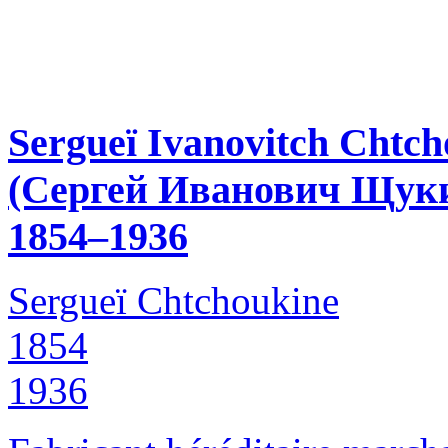
Sergueï Ivanovitch Chtch
(Сергей Иванович Щук
1854–1936
Sergueï Chtchoukine
1854
1936