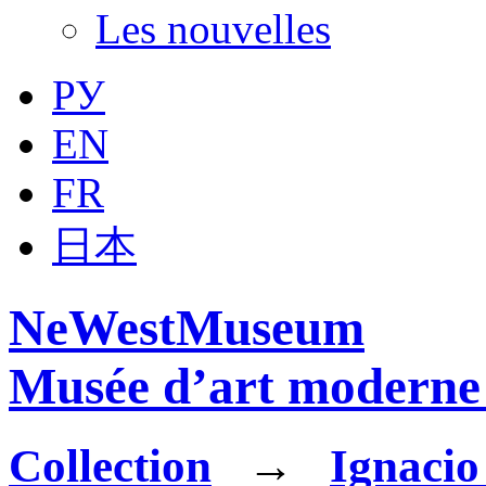
Les nouvelles
РУ
EN
FR
日本
NeWestMuseum
Musée d’art moderne 
Collection
→
Ignacio