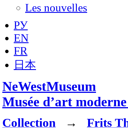
Les nouvelles
РУ
EN
FR
日本
NeWestMuseum
Musée d’art moderne 
Collection
→
Frits T