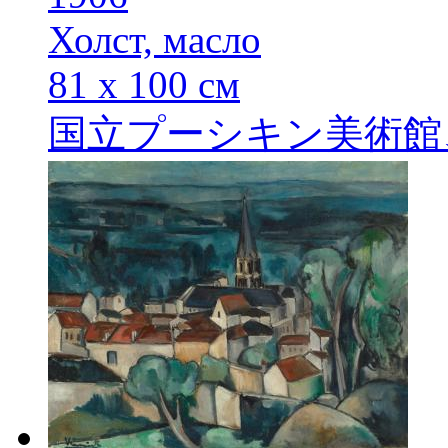
Холст, масло
81 х 100 см
国立プーシキン美術館