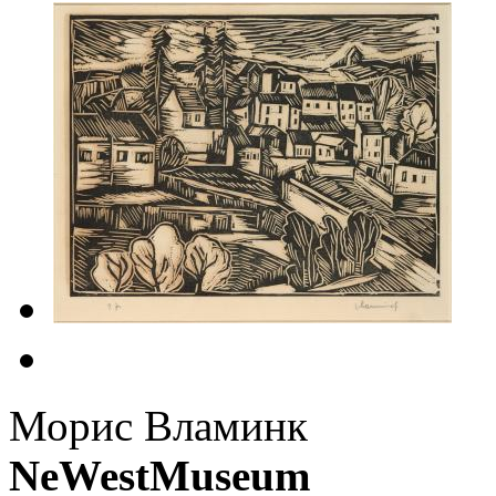
Морис Вламинк
NeWestMuseum