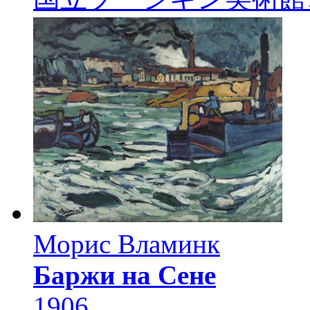
Морис Вламинк
Баржи на Сене
1906