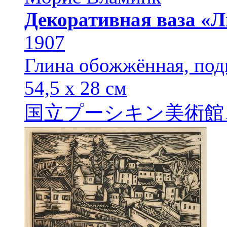
Декоративная ваза «Л
1907
Глина обожжённая, под
54,5 х 28 см
国立プーシキン美術館