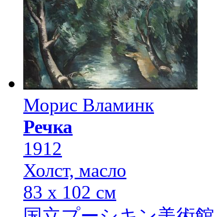
Морис Вламинк
Речка
1912
Холст, масло
83 х 102 см
国立プーシキン美術館