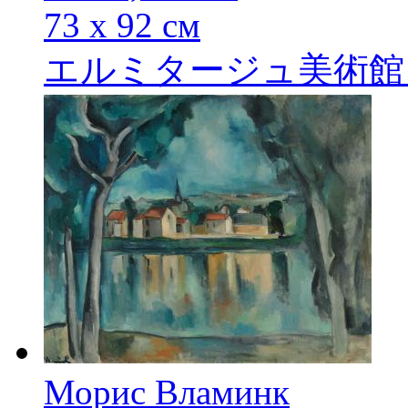
73 х 92 см
エルミタージュ美術館
Морис Вламинк