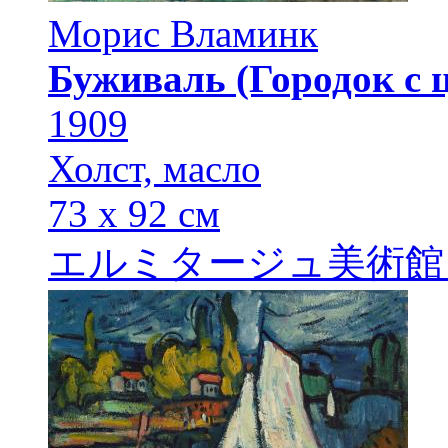
Морис Вламинк
Буживаль (Городок с 
1909
Холст, масло
73 х 92 см
エルミタージュ美術館