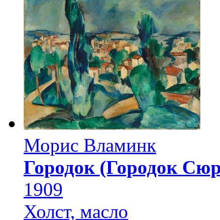
Морис Вламинк
Городок (Городок Сюр
1909
Холст, масло