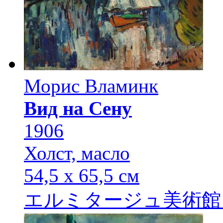
Морис Вламинк
Вид на Сену
1906
Холст, масло
54,5 х 65,5 см
エルミタージュ美術館