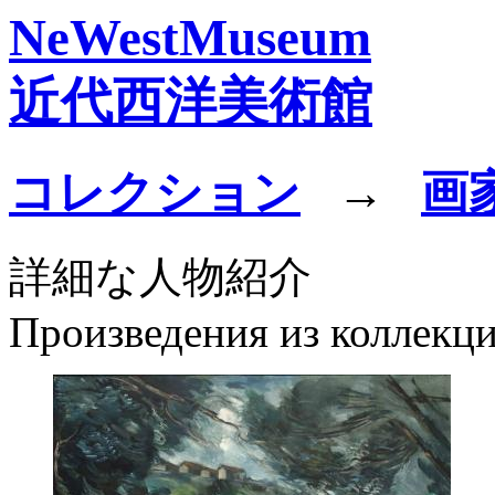
NeWestMuseum
近代西洋美術館
コレクション
→
画
詳細な人物紹介
Произведения из коллекц