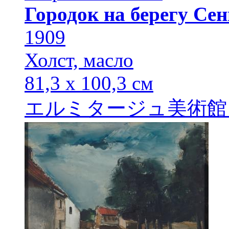
Городок на берегу Сен
1909
Холст, масло
81,3 х 100,3 см
エルミタージュ美術館