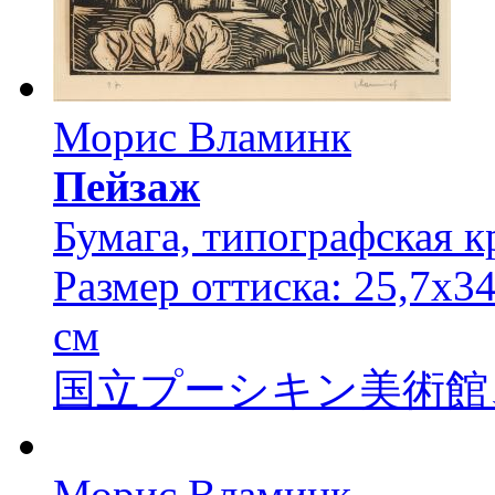
Морис Вламинк
Пейзаж
Бумага, типографская к
Размер оттиска: 25,7х34
см
国立プーシキン美術館
Морис Вламинк