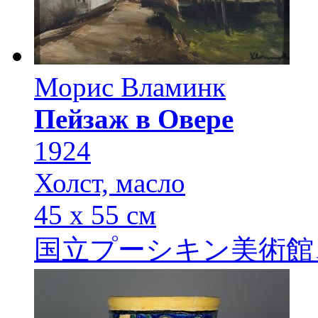
Морис Вламинк
Пейзаж в Овере
1924
Холст, масло
45 х 55 см
国立プーシキン美術館