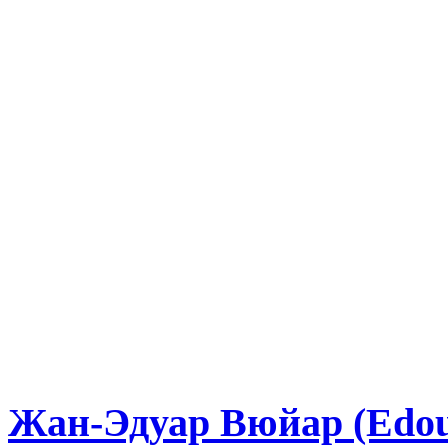
Жан-Эдуар Вюйар (Edoua