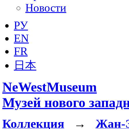
Новости
РУ
EN
FR
日本
NeWestMuseum
Музей нового западн
Коллекция
→
Жан-