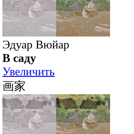
Эдуар Вюйар
В саду
Увеличить
画家